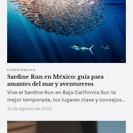
EXPERIENCIAS
Sardine Run en México: guía para
amantes del mar y aventureros
Vive el Sardine Run en Baja California Sur: la
mejor temporada, los lugares clave y consejos
para presenciar el fenómeno donde marlín,
21 de agosto de 2025
lobos marinos y delfines cazan millones de
sardinas.