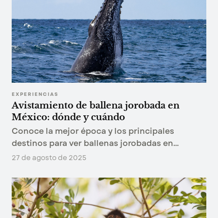
EXPERIENCIAS
Avistamiento de ballena jorobada en
México: dónde y cuándo
Conoce la mejor época y los principales
destinos para ver ballenas jorobadas en
México. Descubre cómo planear tu viaje, qué
27 de agosto de 2025
esperar y cómo hacerlo de manera responsable.