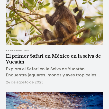
EXPERIENCIAS
El primer Safari en México en la selva de
Yucatán
Explora el Safari en la Selva de Yucatán.
Encuentra jaguares, monos y aves tropicales,
descubre cenotes sagrados y conéctate con
24 de agosto de 2025
comunidades mayas en una experiencia única.