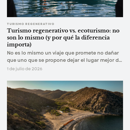
TURISMO REGENERATIVO
Turismo regenerativo vs. ecoturismo: no
son lo mismo (y por qué la diferencia
importa)
No es lo mismo un viaje que promete no dañar
que uno que se propone dejar el lugar mejor de
como lo encontró. Esa diferencia es la línea que
1 de julio de 2026
separa al ecoturismo del turismo regenerativo.