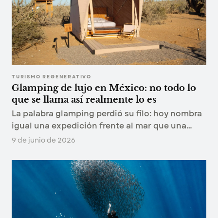
TURISMO REGENERATIVO
Glamping de lujo en México: no todo lo
que se llama así realmente lo es
La palabra glamping perdió su filo: hoy nombra
igual una expedición frente al mar que una
tienda con foquitos. Qué distingue al glamping
9 de junio de 2026
de lujo real y cómo reconocerlo antes de
reservar.