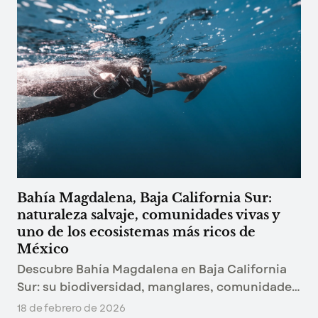
Bahía Magdalena, Baja California Sur:
naturaleza salvaje, comunidades vivas y
uno de los ecosistemas más ricos de
México
Descubre Bahía Magdalena en Baja California
Sur: su biodiversidad, manglares, comunidades
de Isla Magdalena e Isla Margarita, temporada
18 de febrero de 2026