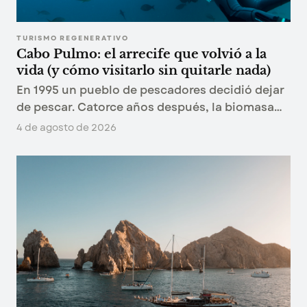
TURISMO REGENERATIVO
Cabo Pulmo: el arrecife que volvió a la
vida (y cómo visitarlo sin quitarle nada)
En 1995 un pueblo de pescadores decidió dejar
de pescar. Catorce años después, la biomasa
de peces del arrecife había subido 463%. Qué
4 de agosto de 2026
pasó en Cabo Pulmo y cómo visitarlo sin
restarle nada.