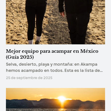
Mejor equipo para acampar en México
(Guía 2025)
Selva, desierto, playa y montaña: en Akampa
hemos acampado en todos. Esta es la lista de
equipo que de verdad usamos, ecosistema por
25 de septiembre de 2025
ecosistema.