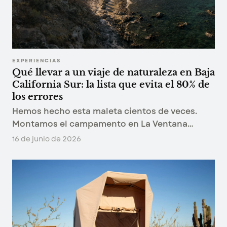
EXPERIENCIAS
Qué llevar a un viaje de naturaleza en Baja
California Sur: la lista que evita el 80% de
los errores
Hemos hecho esta maleta cientos de veces.
Montamos el campamento en La Ventana
temporada tras temporada, así que esta lista no
16 de junio de 2026
sale de un catálogo: sale de lo que empacamos
nosotros.