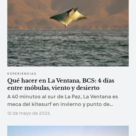
EXPERIENCIAS
Qué hacer en La Ventana, BCS: 4 días
entre móbulas, viento y desierto
A 40 minutos al sur de La Paz, La Ventana es
meca del kitesurf en invierno y punto de
encuentro con las agregaciones de mobulas en
12 de mayo de 2026
primavera. Qué hacer, cuándo ir y cómo llegar.