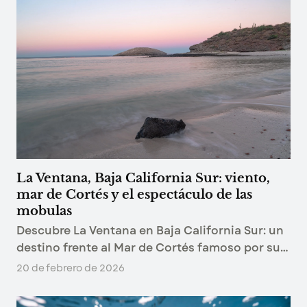
La Ventana, Baja California Sur: viento,
mar de Cortés y el espectáculo de las
mobulas
Descubre La Ventana en Baja California Sur: un
destino frente al Mar de Cortés famoso por su
biodiversidad marina, el viento, el kitesurf y las
20 de febrero de 2026
impresionantes agregaciones de mobulas.