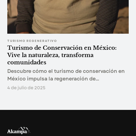
TURISMO REGENERATIVO
Turismo de Conservación en México:
Vive la naturaleza, transforma
comunidades
Descubre cómo el turismo de conservación en
México impulsa la regeneración de
ecosistemas y fortalece comunidades locales.
4 de julio de 2025
Aprende cómo tus viajes pueden ser una fuente
real de bienestar ambiental y cultural.