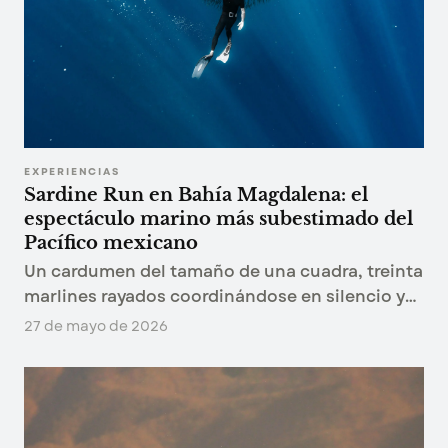
EXPERIENCIAS
Sardine Run en Bahía Magdalena: el
espectáculo marino más subestimado del
Pacífico mexicano
Un cardumen del tamaño de una cuadra, treinta
marlines rayados coordinándose en silencio y
lobos marinos cerrando el cerco. Así se ve el
27 de mayo de 2026
Sardine Run de Bahía Magdalena desde el agua.