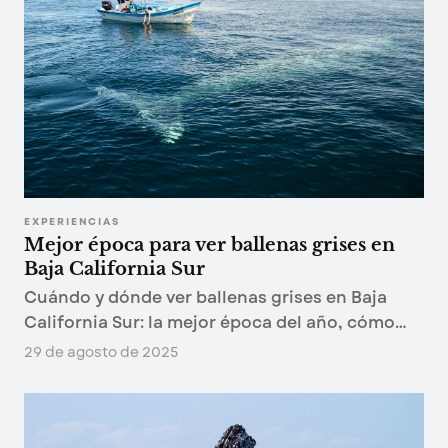
EXPERIENCIAS
Mejor época para ver ballenas grises en
Baja California Sur
Cuándo y dónde ver ballenas grises en Baja
California Sur: la mejor época del año, cómo
planear el viaje y por qué estas lagunas son el
29 de agosto de 2025
mejor lugar del mundo para encontrarlas.