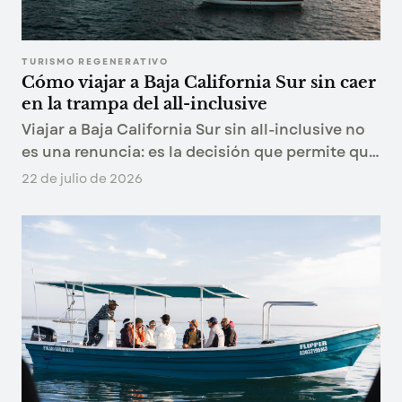
TURISMO REGENERATIVO
Cómo viajar a Baja California Sur sin caer
en la trampa del all-inclusive
Viajar a Baja California Sur sin all-inclusive no
es una renuncia: es la decisión que permite que
el viaje ocurra de verdad. Cinco principios y tres
22 de julio de 2026
rutas para conocer la Baja que no se ve desde la
alberca.