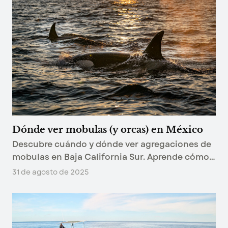
Dónde ver mobulas (y orcas) en México
Descubre cuándo y dónde ver agregaciones de
mobulas en Baja California Sur. Aprende cómo
nadar entre cientos de estas rayas y conoce la
31 de agosto de 2025
oportunidad única de ver orcas en su hábitat
natural.