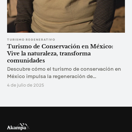
TURISMO REGENERATIVO
Turismo de Conservación en México:
Vive la naturaleza, transforma
comunidades
Descubre cómo el turismo de conservación en
México impulsa la regeneración de
ecosistemas y fortalece comunidades locales.
4 de julio de 2025
Aprende cómo tus viajes pueden ser una fuente
real de bienestar ambiental y cultural.