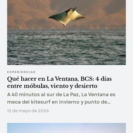
EXPERIENCIAS
Qué hacer en La Ventana, BCS: 4 días
entre móbulas, viento y desierto
A 40 minutos al sur de La Paz, La Ventana es
meca del kitesurf en invierno y punto de
encuentro con las agregaciones de mobulas en
12 de mayo de 2026
primavera. Qué hacer, cuándo ir y cómo llegar.