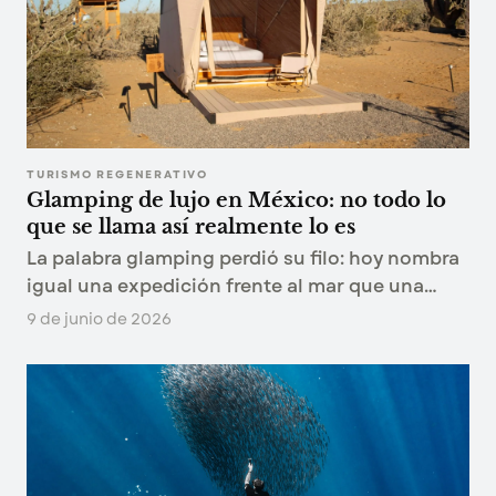
TURISMO REGENERATIVO
Glamping de lujo en México: no todo lo
que se llama así realmente lo es
La palabra glamping perdió su filo: hoy nombra
igual una expedición frente al mar que una
tienda con foquitos. Qué distingue al glamping
9 de junio de 2026
de lujo real y cómo reconocerlo antes de
reservar.