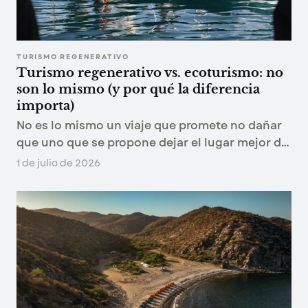
TURISMO REGENERATIVO
Turismo regenerativo vs. ecoturismo: no
son lo mismo (y por qué la diferencia
importa)
No es lo mismo un viaje que promete no dañar
que uno que se propone dejar el lugar mejor de
como lo encontró. Esa diferencia es la línea que
1 de julio de 2026
separa al ecoturismo del turismo regenerativo.