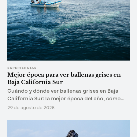
EXPERIENCIAS
Mejor época para ver ballenas grises en
Baja California Sur
Cuándo y dónde ver ballenas grises en Baja
California Sur: la mejor época del año, cómo
planear el viaje y por qué estas lagunas son el
29 de agosto de 2025
mejor lugar del mundo para encontrarlas.