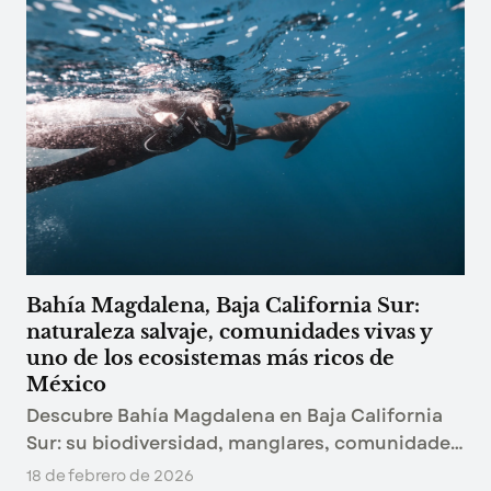
Bahía Magdalena, Baja California Sur:
naturaleza salvaje, comunidades vivas y
uno de los ecosistemas más ricos de
México
Descubre Bahía Magdalena en Baja California
Sur: su biodiversidad, manglares, comunidades
de Isla Magdalena e Isla Margarita, temporada
18 de febrero de 2026