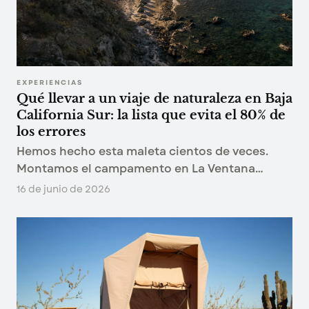
EXPERIENCIAS
Qué llevar a un viaje de naturaleza en Baja
California Sur: la lista que evita el 80% de
los errores
Hemos hecho esta maleta cientos de veces.
Montamos el campamento en La Ventana
temporada tras temporada, así que esta lista no
16 de junio de 2026
sale de un catálogo: sale de lo que empacamos
nosotros.