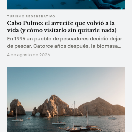
TURISMO REGENERATIVO
Cabo Pulmo: el arrecife que volvió a la
vida (y cómo visitarlo sin quitarle nada)
En 1995 un pueblo de pescadores decidió dejar
de pescar. Catorce años después, la biomasa
de peces del arrecife había subido 463%. Qué
4 de agosto de 2026
pasó en Cabo Pulmo y cómo visitarlo sin
restarle nada.