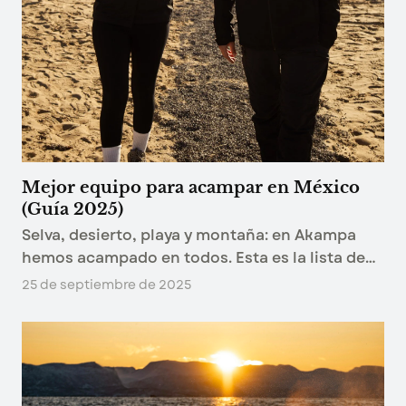
Mejor equipo para acampar en México
(Guía 2025)
Selva, desierto, playa y montaña: en Akampa
hemos acampado en todos. Esta es la lista de
equipo que de verdad usamos, ecosistema por
25 de septiembre de 2025
ecosistema.