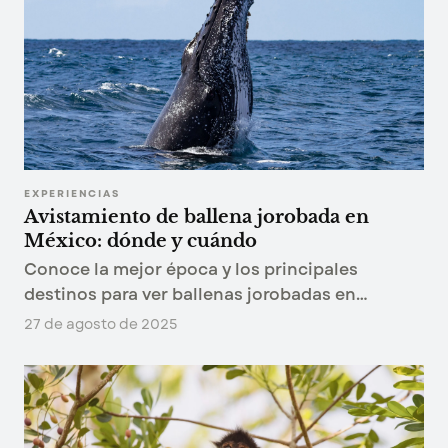
EXPERIENCIAS
Avistamiento de ballena jorobada en
México: dónde y cuándo
Conoce la mejor época y los principales
destinos para ver ballenas jorobadas en
México. Descubre cómo planear tu viaje, qué
27 de agosto de 2025
esperar y cómo hacerlo de manera responsable.