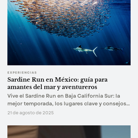
EXPERIENCIAS
Sardine Run en México: guía para
amantes del mar y aventureros
Vive el Sardine Run en Baja California Sur: la
mejor temporada, los lugares clave y consejos
para presenciar el fenómeno donde marlín,
21 de agosto de 2025
lobos marinos y delfines cazan millones de
sardinas.