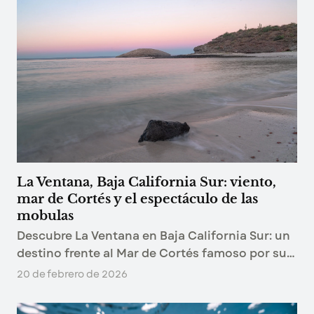
La Ventana, Baja California Sur: viento,
mar de Cortés y el espectáculo de las
mobulas
Descubre La Ventana en Baja California Sur: un
destino frente al Mar de Cortés famoso por su
biodiversidad marina, el viento, el kitesurf y las
20 de febrero de 2026
impresionantes agregaciones de mobulas.