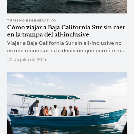
TURISMO REGENERATIVO
Cómo viajar a Baja California Sur sin caer
en la trampa del all-inclusive
Viajar a Baja California Sur sin all-inclusive no
es una renuncia: es la decisión que permite que
el viaje ocurra de verdad. Cinco principios y tres
22 de julio de 2026
rutas para conocer la Baja que no se ve desde la
alberca.