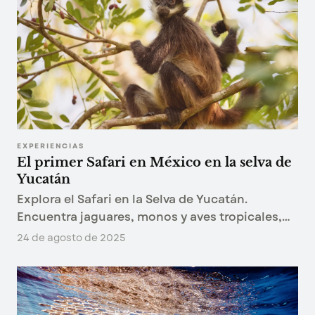
EXPERIENCIAS
El primer Safari en México en la selva de
Yucatán
Explora el Safari en la Selva de Yucatán.
Encuentra jaguares, monos y aves tropicales,
descubre cenotes sagrados y conéctate con
24 de agosto de 2025
comunidades mayas en una experiencia única.