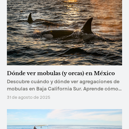
Dónde ver mobulas (y orcas) en México
Descubre cuándo y dónde ver agregaciones de
mobulas en Baja California Sur. Aprende cómo
nadar entre cientos de estas rayas y conoce la
31 de agosto de 2025
oportunidad única de ver orcas en su hábitat
natural.