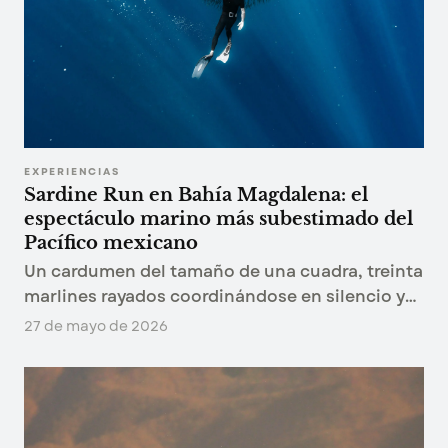
EXPERIENCIAS
Sardine Run en Bahía Magdalena: el
espectáculo marino más subestimado del
Pacífico mexicano
Un cardumen del tamaño de una cuadra, treinta
marlines rayados coordinándose en silencio y
lobos marinos cerrando el cerco. Así se ve el
27 de mayo de 2026
Sardine Run de Bahía Magdalena desde el agua.